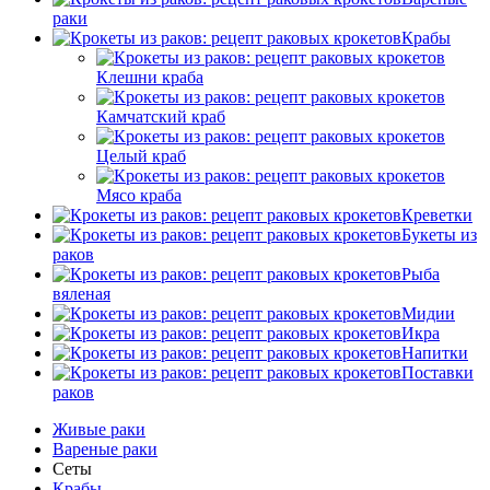
раки
Крабы
Клешни краба
Камчатский краб
Целый краб
Мясо краба
Креветки
Букеты из
раков
Рыба
вяленая
Мидии
Икра
Напитки
Поставки
раков
Живые раки
Вареные раки
Сеты
Крабы