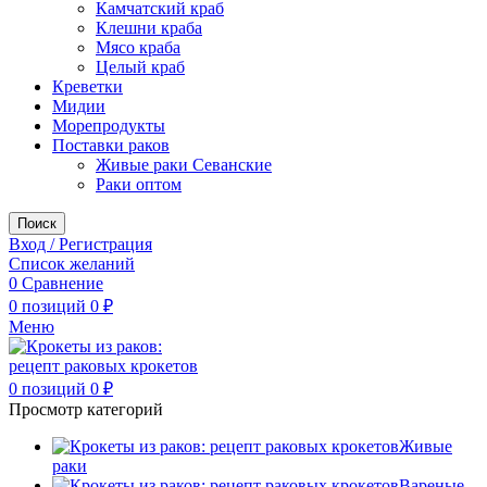
Камчатский краб
Клешни краба
Мясо краба
Целый краб
Креветки
Мидии
Морепродукты
Поставки раков
Живые раки Севанские
Раки оптом
Поиск
Вход / Регистрация
Список желаний
0
Сравнение
0
позиций
0
₽
Меню
0
позиций
0
₽
Просмотр категорий
Живые
раки
Вареные