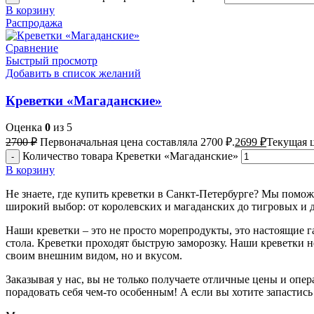
В корзину
Распродажа
Сравнение
Быстрый просмотр
Добавить в список желаний
Креветки «Магаданские»
Оценка
0
из 5
2700
₽
Первоначальная цена составляла 2700 ₽.
2699
₽
Текущая ц
Количество товара Креветки «Магаданские»
В корзину
Не знаете, где купить креветки в Санкт-Петербурге? Мы помож
широкий выбор: от королевских и магаданских до тигровых и д
Наши креветки – это не просто морепродукты, это настоящие 
стола. Креветки проходят быструю заморозку. Наши креветки не
своим внешним видом, но и вкусом.
Заказывая у нас, вы не только получаете отличные цены и опе
порадовать себя чем-то особенным! А если вы хотите запастис