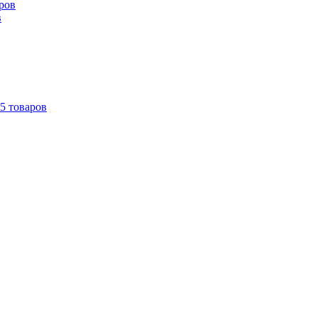
ров
в
5 товаров