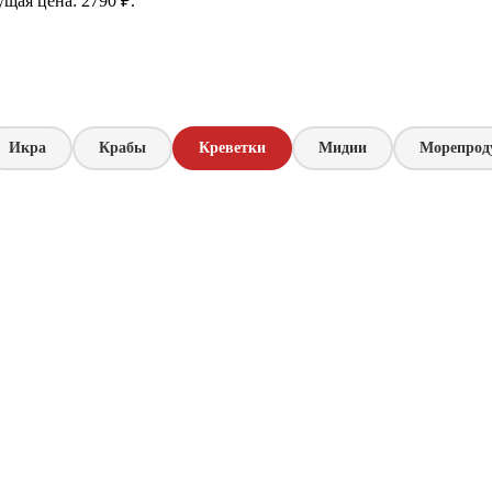
ущая цена: 2790 ₽.
Икра
Крабы
Креветки
Мидии
Морепрод