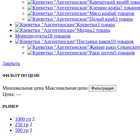
Камчатский краб
8 това
Клешни краба
7 товаро
Мясо краба
6 товаров
Целый краб
3 товара
Креветки
3 товара
Мидии
2 товара
Морепродукты
18 товаров
Поставки раков
10 товаров
Живые раки Севанские
Раки оптом
5 товаров
Закрыть
ФИЛЬТР ПО ЦЕНЕ
Минимальная цена
Максимальная цена
Фильтрация
Цена:
—
РАЗМЕР
1000 гр
2
250 гр
2
500 гр
2