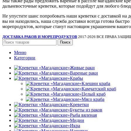
Мы также рады предложить вареные в рассоле магаданские крев
дальневосточные креветки, которые подойдут для любого блюда
Не упустите шанс попробовать наши креветки с доставкой на д
вы ни находились, наша служба доставки всегда готова быстро
морепродуктов, которые станут настоящим украшением вашего
ДОСТАВКА РАКОВ И МОРЕПРОДУКТОВ
2017-2026 ВСЕ ПРАВА ЗАЩ
Поиск
Меню
Категории
Живые раки
Вареные раки
Крабы
Клешни краба
Камчатский краб
Целый краб
Мясо краба
Креветки
Букеты из раков
Рыба вяленая
Мидии
Икра
Напитки