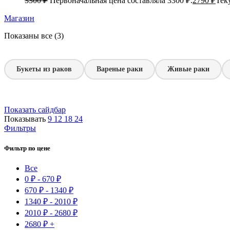
3300
₽
Первоначальная цена составляла 3300 ₽.
2790
₽
Тек
Магазин
Показаны все (3)
Букеты из раков
Вареные раки
Живые раки
Показать сайдбар
Показывать
9
12
18
24
Фильтры
Фильтр по цене
Все
0
₽
-
670
₽
670
₽
-
1340
₽
1340
₽
-
2010
₽
2010
₽
-
2680
₽
2680
₽
+