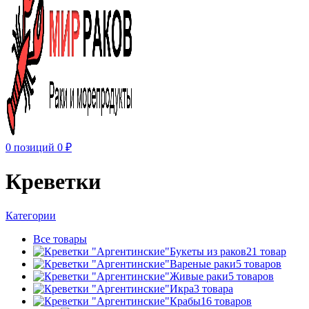
0
позиций
0
₽
Креветки
Категории
Все
товары
Букеты из раков
21 товар
Вареные раки
5 товаров
Живые раки
5 товаров
Икра
3 товара
Крабы
16 товаров