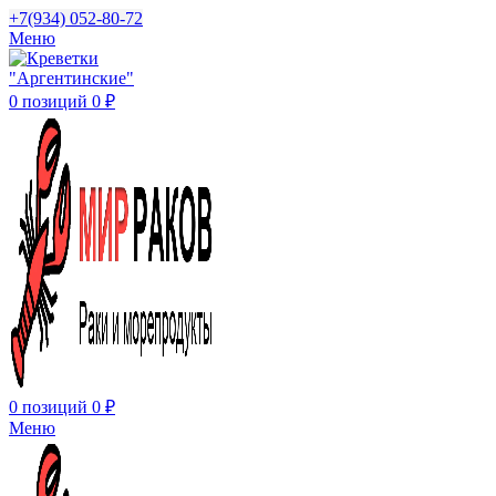
+7(934) 052-80-72
Меню
0
позиций
0
₽
0
позиций
0
₽
Меню