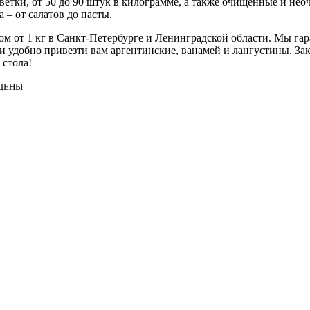
етки, от 50 до 90 штук в килограмме, а также очищенные и неоч
 – от салатов до пасты.
ом от 1 кг в Санкт-Петербурге и Ленинградской области. Мы га
 и удобно привезти вам аргентинские, ванамей и лангустины. За
 стола!
ИЩЕНЫ