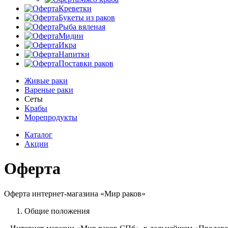
Креветки
Букеты из раков
Рыба вяленая
Мидии
Икра
Напитки
Поставки раков
Живые раки
Вареные раки
Сеты
Крабы
Морепродукты
Каталог
Акции
Оферта
Оферта интернет-магазина «Мир раков»
Общие положения