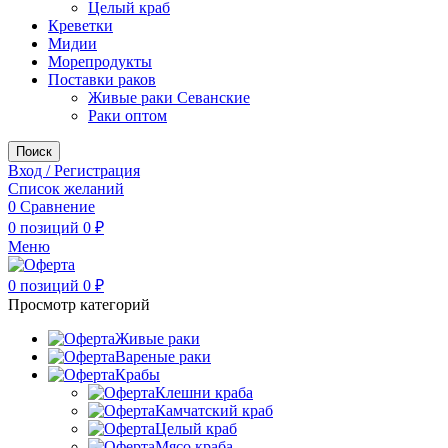
Целый краб
Креветки
Мидии
Морепродукты
Поставки раков
Живые раки Севанские
Раки оптом
Поиск
Вход / Регистрация
Список желаний
0
Сравнение
0
позиций
0
₽
Меню
0
позиций
0
₽
Просмотр категорий
Живые раки
Вареные раки
Крабы
Клешни краба
Камчатский краб
Целый краб
Мясо краба