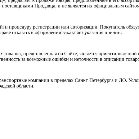
», предлагает к продаже товары, представленные в его ассорти
 поставщиками Продавца, и не является их официальным сайтом
ойти процедуру регистрации или авторизации. Покупатель обяз
раве отказать в оформлении заказа без указания причин.
ах товаров, представленная на Сайте, является ориентировочно
твенность за возможные ошибки и неточности в описании товаров
 транспортные компании в пределах Санкт-Петербурга и ЛО. Усло
радской области.