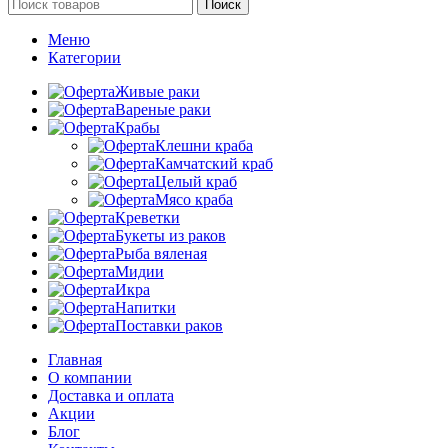
Поиск
Меню
Категории
Живые раки
Вареные раки
Крабы
Клешни краба
Камчатский краб
Целый краб
Мясо краба
Креветки
Букеты из раков
Рыба вяленая
Мидии
Икра
Напитки
Поставки раков
Главная
О компании
Доставка и оплата
Акции
Блог